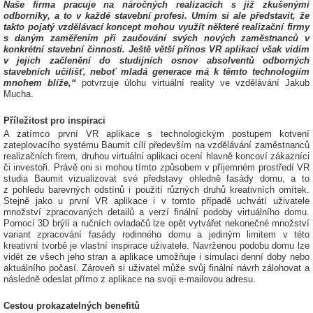
Naše firma pracuje na náročných realizacích s již zkušenými
odborníky, a to v každé stavební profesi. Umím si ale představit, že
takto pojatý vzdělávací koncept mohou využít některé realizační firmy
s daným zaměřením při zaučování svých nových zaměstnanců v
konkrétní stavební činnosti. Ještě větší přínos VR aplikací však vidím
v jejich začlenění do studijních osnov absolventů odborných
stavebních učilišť, neboť mladá generace má k těmto technologiím
mnohem blíže,“
potvrzuje úlohu virtuální reality ve vzdělávání Jakub
Mucha.
Příležitost pro inspiraci
A zatímco první VR aplikace s technologickým postupem kotvení
zateplovacího systému Baumit cílí především na vzdělávání zaměstnanců
realizačních firem, druhou virtuální aplikaci ocení hlavně koncoví zákazníci
či investoři. Právě oni si mohou tímto způsobem v příjemném prostředí VR
studia Baumit vizualizovat své představy ohledně fasády domu, a to
z pohledu barevných odstínů i použití různých druhů kreativních omítek.
Stejně jako u první VR aplikace i v tomto případě uchvátí uživatele
množství zpracovaných detailů a verzí finální podoby virtuálního domu.
Pomocí 3D brýlí a ručních ovladačů lze opět vytvářet nekonečné množství
variant zpracování fasády rodinného domu a jediným limitem v této
kreativní tvorbě je vlastní inspirace uživatele. Navrženou podobu domu lze
vidět ze všech jeho stran a aplikace umožňuje i simulaci denní doby nebo
aktuálního počasí. Zároveň si uživatel může svůj finální návrh zálohovat a
následně odeslat přímo z aplikace na svoji e-mailovou adresu.
Cestou prokazatelných benefitů