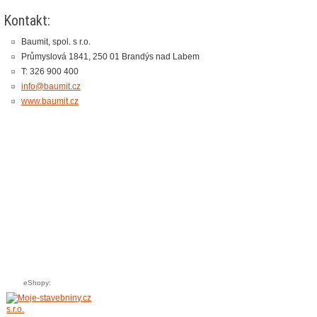
Kontakt:
Baumit, spol. s r.o.
Průmyslová 1841, 250 01 Brandýs nad Labem
T: 326 900 400
info@baumit.cz
www.baumit.cz
eShopy: