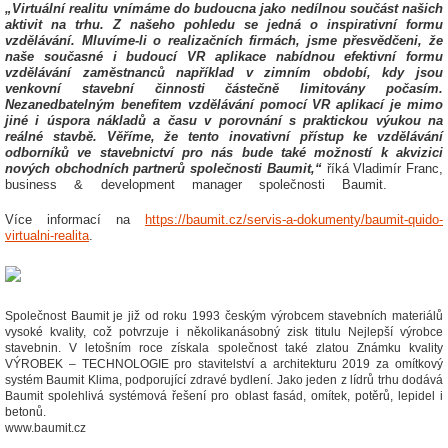
„Virtuální realitu vnímáme do budoucna jako nedílnou součást našich
aktivit na trhu. Z našeho pohledu se jedná o inspirativní formu
vzdělávání. Mluvíme-li o realizačních firmách, jsme přesvědčeni, že
naše současné i budoucí VR aplikace nabídnou efektivní formu
vzdělávání zaměstnanců například v zimním období, kdy jsou
venkovní stavební činnosti částečně limitovány počasím.
Nezanedbatelným benefitem vzdělávání pomocí VR aplikací je mimo
jiné i úspora nákladů a času v porovnání s praktickou výukou na
reálné stavbě. Věříme, že tento inovativní přístup ke vzdělávání
odborníků ve stavebnictví pro nás bude také možností k akvizici
nových obchodních partnerů společnosti Baumit,“
říká Vladimír Franc,
business & development manager společnosti Baumit.
Více informací na
https://baumit.cz/servis-a-dokumenty/baumit-quido-
virtualni-realita
.
Společnost Baumit je již od roku 1993 českým výrobcem stavebních materiálů
vysoké kvality, což potvrzuje i několikanásobný zisk titulu Nejlepší výrobce
stavebnin. V letošním roce získala společnost také zlatou Známku kvality
VÝROBEK – TECHNOLOGIE pro stavitelství a architekturu 2019 za omítkový
systém Baumit Klima, podporující zdravé bydlení. Jako jeden z lídrů trhu dodává
Baumit spolehlivá systémová řešení pro oblast fasád, omítek, potěrů, lepidel i
betonů.
www.baumit.cz