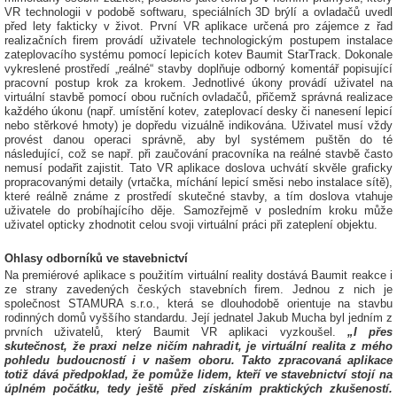
VR technologii v podobě softwaru, speciálních 3D brýlí a ovladačů uvedl
před lety fakticky v život. První VR aplikace určená pro zájemce z řad
realizačních firem provádí uživatele technologickým postupem instalace
zateplovacího systému pomocí lepicích kotev Baumit StarTrack. Dokonale
vykreslené prostředí „reálné“ stavby doplňuje odborný komentář popisující
pracovní postup krok za krokem. Jednotlivé úkony provádí uživatel na
virtuální stavbě pomocí obou ručních ovladačů, přičemž správná realizace
každého úkonu (např. umístění kotev, zateplovací desky či nanesení lepicí
nebo stěrkové hmoty) je dopředu vizuálně indikována. Uživatel musí vždy
provést danou operaci správně, aby byl systémem puštěn do té
následující, což se např. při zaučování pracovníka na reálné stavbě často
nemusí podařit zajistit. Tato VR aplikace doslova uchvátí skvěle graficky
propracovanými detaily (vrtačka, míchání lepicí směsi nebo instalace sítě),
které reálně známe z prostředí skutečné stavby, a tím doslova vtahuje
uživatele do probíhajícího děje. Samozřejmě v posledním kroku může
uživatel opticky zhodnotit celou svoji virtuální práci při zateplení objektu.
Ohlasy odborníků ve stavebnictví
Na premiérové aplikace s použitím virtuální reality dostává Baumit reakce i
ze strany zavedených českých stavebních firem. Jednou z nich je
společnost STAMURA s.r.o., která se dlouhodobě orientuje na stavbu
rodinných domů vyššího standardu. Její jednatel Jakub Mucha byl jedním z
prvních uživatelů, který Baumit VR aplikaci vyzkoušel.
„I přes
skutečnost, že praxi nelze ničím nahradit, je virtuální realita z mého
pohledu budoucností i v našem oboru. Takto zpracovaná aplikace
totiž dává předpoklad, že pomůže lidem, kteří ve stavebnictví stojí na
úplném počátku, tedy ještě před získáním praktických zkušeností.