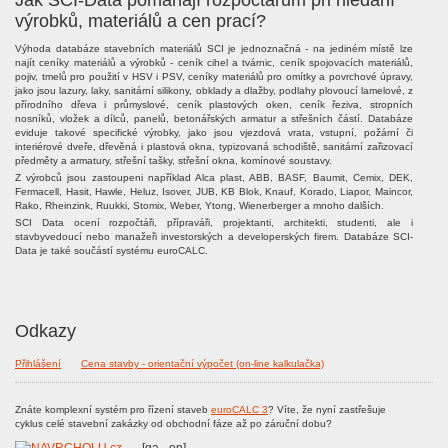
Jak SCI-Data pomáhají rozpočtářům při hledání
výrobků, materiálů a cen prací?
Výhoda databáze stavebních materiálů SCI je jednoznačná - na jediném místě lze
najít ceníky materiálů a výrobků - ceník cihel a tvárnic, ceník spojovacích materiálů,
pojiv, tmelů pro použití v HSV i PSV, ceníky materiálů pro omítky a povrchové úpravy,
jako jsou lazury, laky, sanitární silikony, obklady a dlažby, podlahy plovoucí lamelové, z
přírodního dřeva i průmyslové, ceník plastových oken, ceník řeziva, stropních
nosníků, vložek a dílců, panelů, betonářských armatur a střešních částí. Databáze
eviduje takové specifické výrobky, jako jsou vjezdová vrata, vstupní, požární či
interiérové dveře, dřevěná i plastová okna, typizovaná schodiště, sanitární zařizovací
předměty a armatury, střešní tašky, střešní okna, komínové soustavy.
Z výrobců jsou zastoupeni například Alca plast, ABB, BASF, Baumit, Cemix, DEK,
Fermacell, Hasit, Hawle, Heluz, Isover, JUB, KB Blok, Knauf, Korado, Liapor, Maincor,
Rako, Rheinzink, Ruukki, Stomix, Weber, Ytong, Wienerberger a mnoho dalších.
SCI Data ocení rozpočtáři, přípraváři, projektanti, architekti, studenti, ale i
stavbyvedoucí nebo manažeři investorských a developerských firem. Databáze SCI-
Data je také součástí systému euroCALC.
Odkazy
Přihlášení
Cena stavby - orientační výpočet (on-line kalkulačka)
Znáte komplexní systém pro řízení staveb
euroCALC 3
? Víte, že nyní zastřešuje
cyklus celé stavební zakázky od obchodní fáze až po záruční dobu?