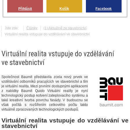
Přihlásit
Košík
Facebook
Jste zde:
Články
(1) Aktuálně ze stavebnictví
Virtuální realita vstupuje do vzdělávání ve stavebnictví
Virtuální realita vstupuje do vzdělávání
ve stavebnictví
Společnost Baumit představila zcela nový prvek ve
vzdělávání odborníků pracujících ve stavebnictví a tím
je virtuální realita. Mezi prvními dostupnými aplikacemi
z nabídky Baumit Quido Virtuální reality je nyní
technologický postup kotvení zateplovacího systému a
také kreativní tvorba povrchu fasády. V budoucnu se
však počítá s rozšířením celkového počtu takto
virtuálně zpracovaných technologických postupů.
Virtuální realita vstupuje do vzdělávání ve
stavebnictví