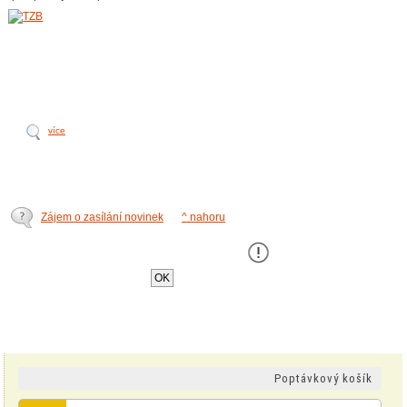
více
Zájem o zasílání novinek
^ nahoru
Tento web používá k poskytování služeb,
personalizaci a analýze návštÄ›vnosti soubory
cookie
.
OK
Poptávkový košík