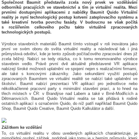
Společnost Baumit představila zcela nový prvek ve vzdělávání
odborníků pracujících ve stavebnictví a tím je virtuální realita. Mezi
prvními dostupnými aplikacemi z nabídky Baumit Quido Virtuální
reality je nyní technologický postup kotvení zateplovacího systému a
také kreativní tvorba povrchu fasády. V budoucnu se však počítá
s rozšířením celkového počtu takto virtuálně zpracovaných
technologických postupů.
Výrobce stavebních materiálů Baumit tímto vstoupil v roli inovátora jako
první ve svém oboru do světa virtuální reality a následoval tak i jiná
průmyslová odvětví, kde je tento způsob počítačového zpracování dnes již
zcela běžný. Nabízí se tedy otázka, co k tomu renomovaného výrobce
stavebnin vedlo. Právě první dvě aktuálně představené VR aplikace
nabízejí široké možnosti uplatnění ve spojení nejen s realizačními firmami,
ale také s koncovými zákazníky. Jako sekundární využití postupů
zpracovaných Baumitem ve virtuální realitě se nabízí také uplatnění ve
školství. Baumit nabízí prezentaci VR aplikací pro jednotlivce nebo
několikačlenné pracovní party s minimální stavební praxí, a to hned na
třech místech v ČR: v
Brandýse nad Labem
a také v Brně-Modřicích a
Dětmarovicích. Baumit Quido Virtuální realita se tak přidává k rodině
ostatních aplikací s označením Quido, do níž patří například Baumit Quido
Shop, Baumit Quido Creative, Baumit Quido Kalkulátor a další.
Zážitkem ke vzdělání
To, co virtuální realitu v obou uvedených aplikacích charakterizuje, je
mimořádný osobní zážitek, podobně jako tomu je v herním průmyslu, který