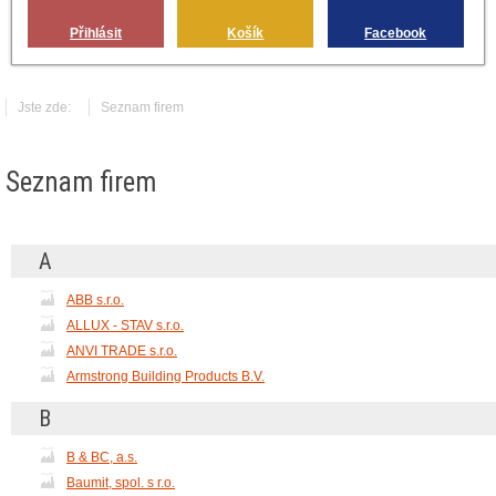
Přihlásit
Košík
Facebook
Jste zde:
Seznam firem
Seznam firem
A
ABB s.r.o.
ALLUX - STAV s.r.o.
ANVI TRADE s.r.o.
Armstrong Building Products B.V.
B
B & BC, a.s.
Baumit, spol. s r.o.