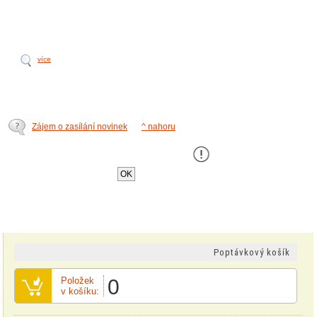
více
Zájem o zasílání novinek
^ nahoru
Tento web používá k poskytování služeb,
personalizaci a analýze návštÄ›vnosti soubory
cookie
.
OK
Poptávkový košík
Položek
0
v košíku: