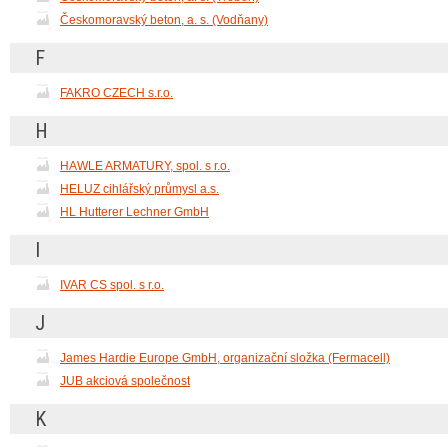
Českomoravský beton, a. s. (Vodňany)
F
FAKRO CZECH s.r.o.
H
HAWLE ARMATURY, spol. s r.o.
HELUZ cihlářský průmysl a.s.
HL Hutterer Lechner GmbH
I
IVAR CS spol. s r.o.
J
James Hardie Europe GmbH, organizační složka (Fermacell)
JUB akciová společnost
K