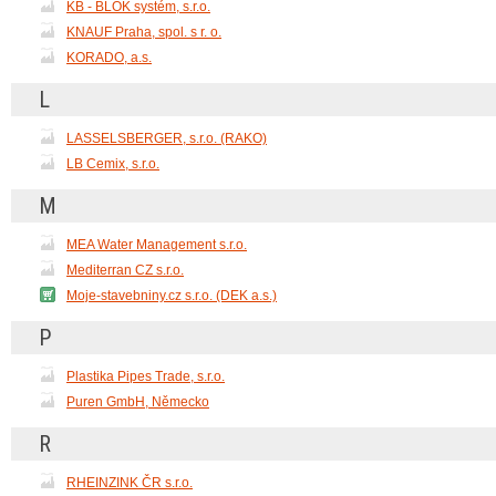
KB - BLOK systém, s.r.o.
KNAUF Praha, spol. s r. o.
KORADO, a.s.
L
LASSELSBERGER, s.r.o. (RAKO)
LB Cemix, s.r.o.
M
MEA Water Management s.r.o.
Mediterran CZ s.r.o.
Moje-stavebniny.cz s.r.o. (DEK a.s.)
P
Plastika Pipes Trade, s.r.o.
Puren GmbH, Německo
R
RHEINZINK ČR s.r.o.