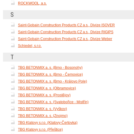
ROCKWOOL, a.s.
S
Saint-Gobain Construction Products CZ a.s., Divize ISOVER
Saint-Gobain Construction Products CZ a.s., Divize RIGIPS
Saint-Gobain Construction Products CZ a.s., Divize Weber
Schiedel, s.r.o.
T
TBG BETONMIX a. s. (Brno - Bosonohy)
TBG BETONMIX a. s. (Brno - Černovice)
TBG BETONMIX a. s. (Brno - Královo Pole)
TBG BETONMIX a. s. (Olbramovice)
TBG BETONMIX a. s. (Prostějov)
TBG BETONMIX a. s. (Svatobořice - Mistřín)
TBG BETONMIX a. s. (Vyškov)
TBG BETONMIX a. s. (Znojmo)
TBG Klatovy s.r.o. (Klatovy-Čertovka)
TBG Klatovy s.r.o. (Přeštice)