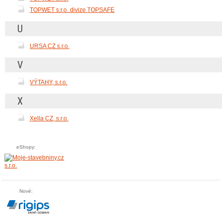
TOPWET s.r.o. divize TOPSAFE
U
URSA CZ s.r.o.
V
VÝTAHY, s.r.o.
X
Xella CZ, s.r.o.
eShopy:
Nové: