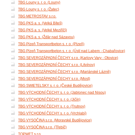
TBG Louny s. r. o. (Louny)
TBG Louny s. r. o. (Žatec)
TBG METROSTAV s.r.o.
TBG PKS a. s. (Velká Bíteš)
TBG PKS a. s. (Velké Meziříčí)
TBG PKS a. s. (Žďár nad Sázavou)
TBG Plzeň Transportbeton s. r. o. (Plzeň)
TBG Plzeň Transportbeton s. r. o. (Ústí nad Labem - Chabařovice)
TBG SEVEROZÁPADNÍ ČECHY s.r.o. (Karlovy Vary - Otovice)
TBG SEVEROZÁPADNÍ ČECHY s.r.o. (Litvínov)
TBG SEVEROZÁPADNÍ ČECHY s.r.o. (Mariánské Lázně)
TBG SEVEROZÁPADNÍ ČECHY s.r.o. (Most)
TBG SWIETELSKY s. r. o. (České Budějovice)
TBG VÝCHODNÍ ČECHY s. r. o. (Jablonec nad Nisou)
TBG VÝCHODNÍ ČECHY s. r. o. (Jičín)
TBG VÝCHODNÍ ČECHY s. r. o. (Trutnov)
TBG VÝCHODNÍ ČECHY s. r. o. (Vrchlabí)
TBG VYSOČINA s.r.o. (Moravské Budějovice)
TBG VYSOČINA s.r.o. (Třebíč)
TOPWET s.r.o.