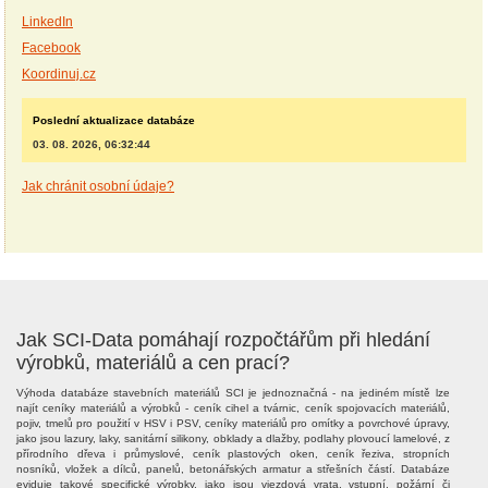
LinkedIn
Facebook
Koordinuj.cz
Poslední aktualizace databáze
03. 08. 2026, 06:32:44
Jak chránit osobní údaje?
Jak SCI-Data pomáhají rozpočtářům při hledání
výrobků, materiálů a cen prací?
Výhoda databáze stavebních materiálů SCI je jednoznačná - na jediném místě lze
najít ceníky materiálů a výrobků - ceník cihel a tvárnic, ceník spojovacích materiálů,
pojiv, tmelů pro použití v HSV i PSV, ceníky materiálů pro omítky a povrchové úpravy,
jako jsou lazury, laky, sanitární silikony, obklady a dlažby, podlahy plovoucí lamelové, z
přírodního dřeva i průmyslové, ceník plastových oken, ceník řeziva, stropních
nosníků, vložek a dílců, panelů, betonářských armatur a střešních částí. Databáze
eviduje takové specifické výrobky, jako jsou vjezdová vrata, vstupní, požární či