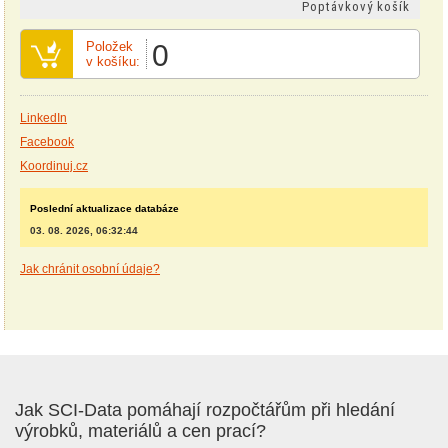
Poptávkový košík
Položek
0
v košíku:
LinkedIn
Facebook
Koordinuj.cz
Poslední aktualizace databáze
03. 08. 2026, 06:32:44
Jak chránit osobní údaje?
Jak SCI-Data pomáhají rozpočtářům při hledání
výrobků, materiálů a cen prací?