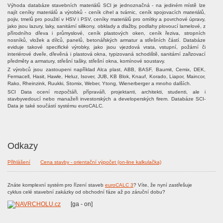
Výhoda databáze stavebních materiálů SCI je jednoznačná - na jediném místě lze
najít ceníky materiálů a výrobků - ceník cihel a tvárnic, ceník spojovacích materiálů,
pojiv, tmelů pro použití v HSV i PSV, ceníky materiálů pro omítky a povrchové úpravy,
jako jsou lazury, laky, sanitární silikony, obklady a dlažby, podlahy plovoucí lamelové, z
přírodního dřeva i průmyslové, ceník plastových oken, ceník řeziva, stropních
nosníků, vložek a dílců, panelů, betonářských armatur a střešních částí. Databáze
eviduje takové specifické výrobky, jako jsou vjezdová vrata, vstupní, požární či
interiérové dveře, dřevěná i plastová okna, typizovaná schodiště, sanitární zařizovací
předměty a armatury, střešní tašky, střešní okna, komínové soustavy.
Z výrobců jsou zastoupeni například Alca plast, ABB, BASF, Baumit, Cemix, DEK,
Fermacell, Hasit, Hawle, Heluz, Isover, JUB, KB Blok, Knauf, Korado, Liapor, Maincor,
Rako, Rheinzink, Ruukki, Stomix, Weber, Ytong, Wienerberger a mnoho dalších.
SCI Data ocení rozpočtáři, přípraváři, projektanti, architekti, studenti, ale i
stavbyvedoucí nebo manažeři investorských a developerských firem. Databáze SCI-
Data je také součástí systému euroCALC.
Odkazy
Přihlášení
Cena stavby - orientační výpočet (on-line kalkulačka)
Znáte komplexní systém pro řízení staveb
euroCALC 3
? Víte, že nyní zastřešuje
cyklus celé stavební zakázky od obchodní fáze až po záruční dobu?
[ga - on]