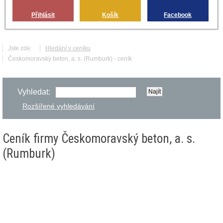
Přihlásit
Košík
Facebook
Jste zde:
Hledání v ceníku
Českomoravský beton, a. s. (Rumburk) - ceník
Vyhledat:
Rozšířené vyhledávání
Ceník firmy Českomoravský beton, a. s.
(Rumburk)