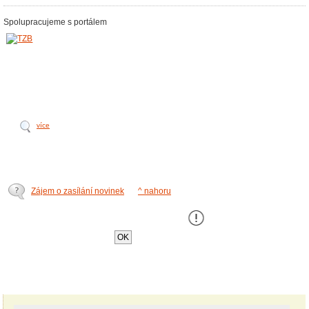
Spolupracujeme s portálem
více
Zájem o zasílání novinek
^ nahoru
Tento web používá k poskytování služeb,
personalizaci a analýze návštÄ›vnosti soubory
cookie
.
OK