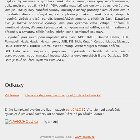
najít ceníky materiálů a výrobků - ceník cihel a tvárnic, ceník spojovacích materiálů,
pojiv, tmelů pro použití v HSV i PSV, ceníky materiálů pro omítky a povrchové úpravy,
jako jsou lazury, laky, sanitární silikony, obklady a dlažby, podlahy plovoucí lamelové, z
přírodního dřeva i průmyslové, ceník plastových oken, ceník řeziva, stropních
nosníků, vložek a dílců, panelů, betonářských armatur a střešních částí. Databáze
eviduje takové specifické výrobky, jako jsou vjezdová vrata, vstupní, požární či
interiérové dveře, dřevěná i plastová okna, typizovaná schodiště, sanitární zařizovací
předměty a armatury, střešní tašky, střešní okna, komínové soustavy.
Z výrobců jsou zastoupeni například Alca plast, ABB, BASF, Baumit, Cemix, DEK,
Fermacell, Hasit, Hawle, Heluz, Isover, JUB, KB Blok, Knauf, Korado, Liapor, Maincor,
Rako, Rheinzink, Ruukki, Stomix, Weber, Ytong, Wienerberger a mnoho dalších.
SCI Data ocení rozpočtáři, přípraváři, projektanti, architekti, studenti, ale i
stavbyvedoucí nebo manažeři investorských a developerských firem. Databáze SCI-
Data je také součástí systému euroCALC.
Odkazy
Přihlášení
Cena stavby - orientační výpočet (on-line kalkulačka)
Znáte komplexní systém pro řízení staveb
euroCALC 3
? Víte, že nyní zastřešuje
cyklus celé stavební zakázky od obchodní fáze až po záruční dobu?
[ga - on]
Vyrobeno v Callida, s.r.o. |
www.callida.cz