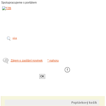
Spolupracujeme s portálem
více
Zájem o zasílání novinek
^ nahoru
Tento web používá k poskytování služeb,
personalizaci a analýze návštÄ›vnosti soubory
cookie
.
OK
Poptávkový košík