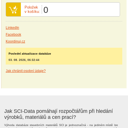
Položek
0
v košíku:
LinkedIn
Facebook
Koordinuj.cz
Poslední aktualizace databáze
03. 08. 2026, 06:32:44
Jak chránit osobní údaje?
Jak SCI-Data pomáhají rozpočtářům při hledání
výrobků, materiálů a cen prací?
Výhoda databáze stavebních materiálů SCI je jednoznačná - na jediném místě lze