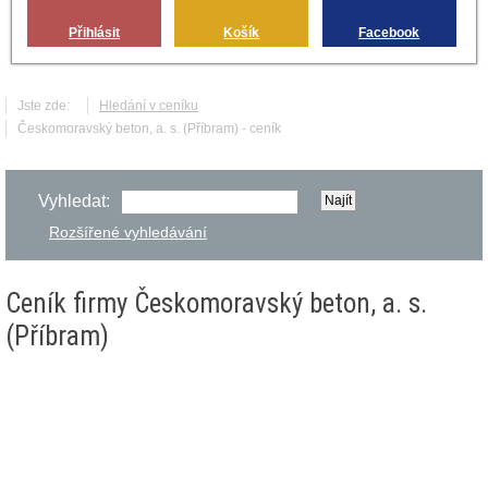
Přihlásit
Košík
Facebook
Jste zde:
Hledání v ceníku
Českomoravský beton, a. s. (Příbram) - ceník
Vyhledat:
Rozšířené vyhledávání
Ceník firmy Českomoravský beton, a. s.
(Příbram)