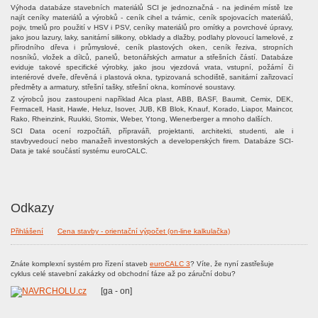
Výhoda databáze stavebních materiálů SCI je jednoznačná - na jediném místě lze
najít ceníky materiálů a výrobků - ceník cihel a tvárnic, ceník spojovacích materiálů,
pojiv, tmelů pro použití v HSV i PSV, ceníky materiálů pro omítky a povrchové úpravy,
jako jsou lazury, laky, sanitární silikony, obklady a dlažby, podlahy plovoucí lamelové, z
přírodního dřeva i průmyslové, ceník plastových oken, ceník řeziva, stropních
nosníků, vložek a dílců, panelů, betonářských armatur a střešních částí. Databáze
eviduje takové specifické výrobky, jako jsou vjezdová vrata, vstupní, požární či
interiérové dveře, dřevěná i plastová okna, typizovaná schodiště, sanitární zařizovací
předměty a armatury, střešní tašky, střešní okna, komínové soustavy.
Z výrobců jsou zastoupeni například Alca plast, ABB, BASF, Baumit, Cemix, DEK,
Fermacell, Hasit, Hawle, Heluz, Isover, JUB, KB Blok, Knauf, Korado, Liapor, Maincor,
Rako, Rheinzink, Ruukki, Stomix, Weber, Ytong, Wienerberger a mnoho dalších.
SCI Data ocení rozpočtáři, přípraváři, projektanti, architekti, studenti, ale i
stavbyvedoucí nebo manažeři investorských a developerských firem. Databáze SCI-
Data je také součástí systému euroCALC.
Odkazy
Přihlášení
Cena stavby - orientační výpočet (on-line kalkulačka)
Znáte komplexní systém pro řízení staveb
euroCALC 3
? Víte, že nyní zastřešuje
cyklus celé stavební zakázky od obchodní fáze až po záruční dobu?
[ga - on]