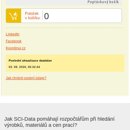
Poptávkový košík
Položek
0
v košíku:
LinkedIn
Facebook
Koordinuj.cz
Poslední aktualizace databáze
03. 08. 2026, 06:32:44
Jak chránit osobní údaje?
Jak SCI-Data pomáhají rozpočtářům při hledání
výrobků, materiálů a cen prací?