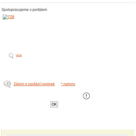
Spolupracujeme s portálem
více
Zájem o zasílání novinek
^ nahoru
Tento web používá k poskytování služeb,
personalizaci a analýze návštÄ›vnosti soubory
cookie
.
OK