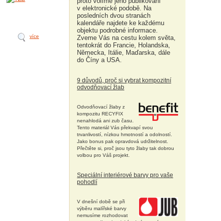
proto volíme jeho publikování
v elektronické podobě. Na
posledních dvou stranách
kalendáře najdete ke každému
objektu podrobné informace.
více
Zveme Vás na cestu kolem světa,
tentokrát do Francie, Holandska,
Německa, Itálie, Maďarska, dále
do Číny a USA.
9 důvodů, proč si vybrat kompozitní
odvodňovací žlab
Odvodňovací žlaby z
kompozitu RECYFIX
nenahlodá ani zub času.
Tento materiál Vás překvapí svou
trvanlivostí, nízkou hmotností a odolností.
Jako bonus pak opravdová udržitelnost.
Přečtěte si, proč jsou tyto žlaby tak dobrou
volbou pro Váš projekt.
Speciální interiérové barvy pro vaše
pohodlí
V dnešní době se při
výběru malířské barvy
nemusíme rozhodovat