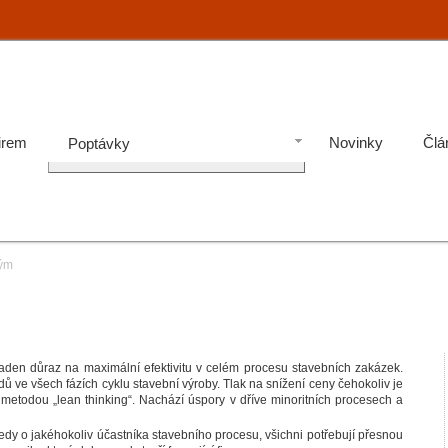
irem
Novinky
Člá
Poptávky
tým
den důraz na maximální efektivitu v celém procesu stavebních zakázek.
ů ve všech fázích cyklu stavební výroby. Tlak na snížení ceny čehokoliv je
etodou „lean thinking“. Nachází úspory v dříve minoritních procesech a
tedy o jakéhokoliv účastníka stavebního procesu, všichni potřebují přesnou