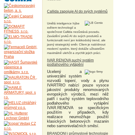
Callida zapojuje AI do svých systémů
Umělá inteligence hýbe
světem technologií a
společnost Callida nezůstává pozadu.
Zavádění prvků AI do svých produktů a
funkcionalit není jen krátkodobý trend, ale
jasný strategický směr. Cílem je nabídnout
moderní systém, který dokáže uživatelům
maximálně ulehčit a zrychlit jejich práci.
IVAR.RENOVA suchý systém
podlahového vytápění
Ucelený a
univerzální systém
rozvodů topení, vody a plynu
IVARTRIO nabízí pouze vysoce
jakostní produkty renomovaných
evropských výrobců, mezi něž
patří i suchý systém teplovodního
podlahového vytápění
IVAR.RENOVA se specifickým
použitím v případech, kdy
realizace neumožňuje použití
klasických betonových mazanin
nebo samonivelačních směsí.
BRANDONI i průmyslové technologie