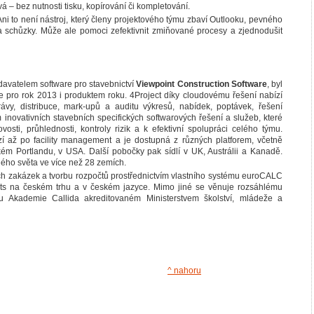
– bez nutnosti tisku, kopírování či kompletování.
Ani to není nástroj, který členy projektového týmu zbaví Outlooku, pevného
a schůzky. Může ale pomoci zefektivnit zmiňované procesy a zjednodušit
avatelem software pro stavebnictví
Viewpoint Construction Software
, byl
pro rok 2013 i produktem roku. 4Project díky cloudovému řešení nabízí
vy, distribuce, mark-upů a auditu výkresů, nabídek, poptávek, řešení
novativních stavebních specifických softwarových řešení a služeb, které
osti, průhlednosti, kontroly rizik a k efektivní spolupráci celého týmu.
í až po facility management a je dostupná z různých platforem, včetně
ém Portlandu, v USA. Další pobočky pak sídlí v UK, Austrálii a Kanadě.
elého světa ve více než 28 zemích.
ních zakázek a tvorbu rozpočtů prostřednictvím vlastního systému euroCALC
ts na českém trhu a v českém jazyce. Mimo jiné se věnuje rozsáhlému
lu Akademie Callida akreditovaném Ministerstvem školství, mládeže a
^ nahoru