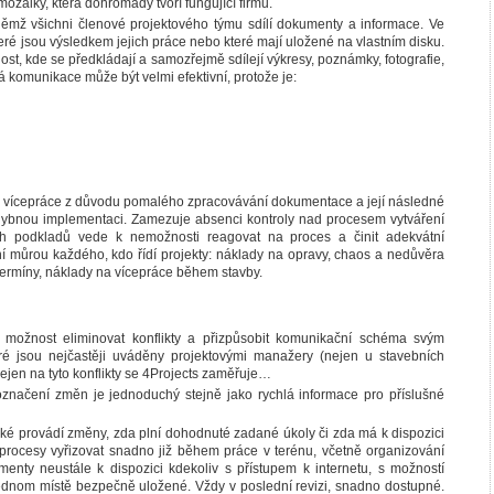
ozaiky, která dohromady tvoří fungující firmu.
v němž všichni členové projektového týmu sdílí dokumenty a informace. Ve
které jsou výsledkem jejich práce nebo které mají uložené na vlastním disku.
nost, kde se předkládají a samozřejmě sdílejí výkresy, poznámky, fotografie,
á komunikace může být velmi efektivní, protože je:
na vícepráce z důvodu pomalého zpracovávání dokumentace a její následné
ybnou implementaci. Zamezuje absenci kontroly nad procesem vytváření
h podkladů vede k nemožnosti reagovat na proces a činit adekvátní
 můrou každého, kdo řídí projekty: náklady na opravy, chaos a nedůvěra
 termíny, náklady na vícepráce během stavby.
í možnost eliminovat konflikty a přizpůsobit komunikační schéma svým
eré jsou nejčastěji uváděny projektovými manažery (nejen u stavebních
 Nejen na tyto konflikty se 4Projects zaměřuje…
označení změn je jednoduchý stejně jako rychlá informace pro příslušné
aké provádí změny, zda plní dohodnuté zadané úkoly či zda má k dispozici
é procesy vyřizovat snadno již během práce v terénu, včetně organizování
nty neustále k dispozici kdekoliv s přístupem k internetu, s možností
jednom místě bezpečně uložené. Vždy v poslední revizi, snadno dostupné.