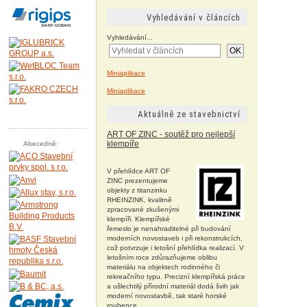
Vyhledávání v článcích
Vyhledávání...
OK
Miniaplikace
Miniaplikace
Aktuálně ze stavebnictví
ART OF ZINC - soutěž pro nejlepší
klempíře
Abecedně:
V přehlídce ART OF
ZINC prezentujeme
objekty z titanzinku
RHEINZINK, kvalitně
zpracované zkušenými
klempíři. Klempířské
řemeslo je nenahraditelné při budování
moderních novostaveb i při rekonstrukcích,
což potvrzuje i letošní přehlídka realizací. V
letošním roce zdůrazňujeme oblibu
materiálu na objektech rodinného či
rekreačního typu. Precizní klempířská práce
a ušlechtilý přírodní materiál dodá švih jak
moderní novostavbě, tak staré horské
roubence.