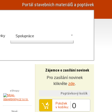
Portál stavebních materiálů a poptávek
nky
Spolupráce
Zájemce o zasílání novinek
Pro zasílání novinek
klikněte
zde
.
eShopy:
Poptávkový košík
Položek
0
v košíku:
Nové: