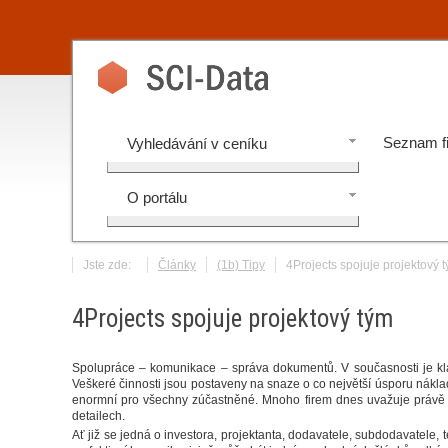
Seznam f
Vyhledávání v ceníku
O portálu
Jste zde:
Články
(1b) Tipy
4Projects spojuje projektový 
4Projects spojuje projektový tým
Spolupráce – komunikace – správa dokumentů. V současnosti je kla
Veškeré činnosti jsou postaveny na snaze o co největší úsporu náklad
enormní pro všechny zúčastněné. Mnoho firem dnes uvažuje právě m
detailech.
Ať již se jedná o investora, projektanta, dodavatele, subdodavatele, 