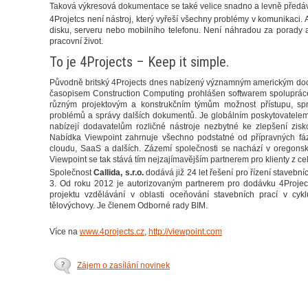
Taková výkresová dokumentace se také velice snadno a levně předává 
4Projetcs není nástroj, který vyřeší všechny problémy v komunikaci. 
disku, serveru nebo mobilního telefonu. Není náhradou za porady 
pracovní život.
To je 4Projects – Keep it simple.
Původně britský 4Projects dnes nabízený významným americkým dod
časopisem Construction Computing prohlášen softwarem spolupráce 
různým projektovým a konstrukčním týmům možnost přístupu, sprá
problémů a správy dalších dokumentů. Je globálním poskytovatelem i
nabízejí dodavatelům rozličné nástroje nezbytné ke zlepšení ziskov
Nabídka Viewpoint zahrnuje všechno podstatné od přípravných fáz
cloudu, SaaS a dalších. Zázemí společnosti se nachází v oregonsk
Viewpoint se tak stává tím nejzajímavějším partnerem pro klienty z c
Společnost
Callida, s.r.o.
dodává již 24 let řešení pro řízení staveb
3. Od roku 2012 je autorizovaným partnerem pro dodávku 4Projec
projektu vzdělávání v oblasti oceňování stavebních prací v cyk
tělovýchovy. Je členem Odborné rady BIM.
Více na
www.4projects.cz
,
http://viewpoint.com
Zájem o zasílání novinek