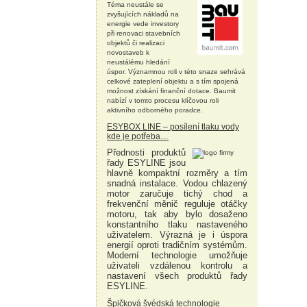
Téma neustále se
zvyšujících nákladů na
energie vede investory
při renovaci stavebních
objektů či realizaci
novostaveb k
neustálému hledání
úspor. Významnou roli v této snaze sehrává
celkové zateplení objektu a s tím spojená
možnost získání finanční dotace. Baumit
nabízí v tomto procesu klíčovou roli
aktivního odborného poradce.
ESYBOX LINE – posílení tlaku vody
kde je potřeba…
Přednosti produktů
řady ESYLINE jsou
hlavně kompaktní rozměry a tím
snadná instalace. Vodou chlazený
motor zaručuje tichý chod a
frekvenční měnič reguluje otáčky
motoru, tak aby bylo dosaženo
konstantního tlaku nastaveného
uživatelem. Výrazná je i úspora
energií oproti tradičním systémům.
Moderní technologie umožňuje
uživateli vzdálenou kontrolu a
nastavení všech produktů řady
ESYLINE.
Špičková švédská technologie