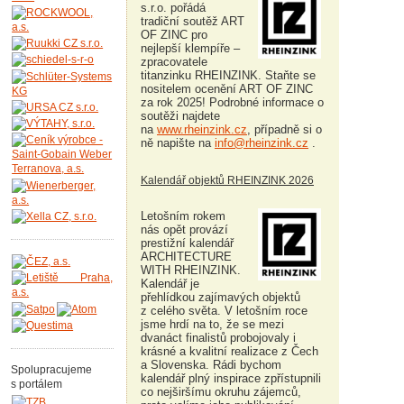
s.r.o. pořádá
tradiční soutěž ART
OF ZINC pro
nejlepší klempíře –
zpracovatele
titanzinku RHEINZINK. Staňte se
nositelem ocenění ART OF ZINC
za rok 2025! Podrobné informace o
soutěži najdete
na
www.rheinzink.cz
, případně si o
ně napište na
info@rheinzink.cz
.
Kalendář objektů RHEINZINK 2026
Letošním rokem
nás opět provází
prestižní kalendář
ARCHITECTURE
WITH RHEINZINK.
Kalendář je
přehlídkou zajímavých objektů
z celého světa. V letošním roce
jsme hrdí na to, že se mezi
dvanáct finalistů probojovaly i
krásné a kvalitní realizace z Čech
a Slovenska. Rádi bychom
Spolupracujeme
kalendář plný inspirace zpřístupnili
s portálem
co nejširšímu okruhu zájemců,