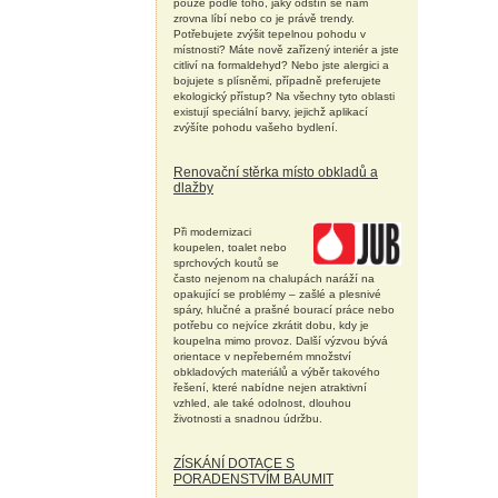
pouze podle toho, jaký odstín se nám
zrovna líbí nebo co je právě trendy.
Potřebujete zvýšit tepelnou pohodu v
místnosti? Máte nově zařízený interiér a jste
citliví na formaldehyd? Nebo jste alergici a
bojujete s plísněmi, případně preferujete
ekologický přístup? Na všechny tyto oblasti
existují speciální barvy, jejichž aplikací
zvýšíte pohodu vašeho bydlení.
Renovační stěrka místo obkladů a
dlažby
Při modernizaci
koupelen, toalet nebo
sprchových koutů se
často nejenom na chalupách naráží na
opakující se problémy – zašlé a plesnivé
spáry, hlučné a prašné bourací práce nebo
potřebu co nejvíce zkrátit dobu, kdy je
koupelna mimo provoz. Další výzvou bývá
orientace v nepřeberném množství
obkladových materiálů a výběr takového
řešení, které nabídne nejen atraktivní
vzhled, ale také odolnost, dlouhou
životnosti a snadnou údržbu.
ZÍSKÁNÍ DOTACE S
PORADENSTVÍM BAUMIT