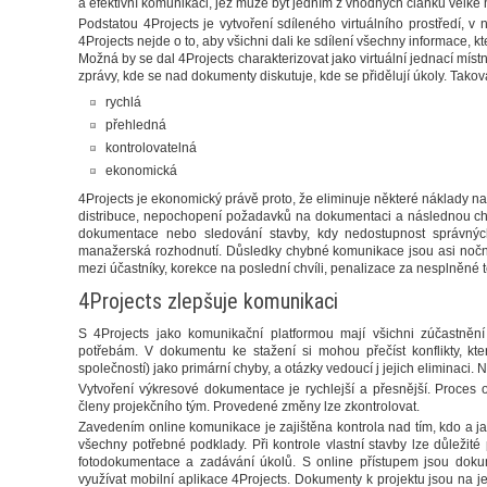
a efektivní komunikaci, jež může být jedním z vhodných článků velké m
Podstatou 4Projects je vytvoření sdíleného virtuálního prostředí, 
4Projects nejde o to, aby všichni dali ke sdílení všechny informace, 
Možná by se dal 4Projects charakterizovat jako virtuální jednací míst
zprávy, kde se nad dokumenty diskutuje, kde se přidělují úkoly. Takov
rychlá
přehledná
kontrolovatelná
ekonomická
4Projects je ekonomický právě proto, že eliminuje některé náklady 
distribuce, nepochopení požadavků na dokumentaci a následnou ch
dokumentace nebo sledování stavby, kdy nedostupnost správnýc
manažerská rozhodnutí. Důsledky chybné komunikace jsou asi noční
mezi účastníky, korekce na poslední chvíli, penalizace za nesplněné
4Projects zlepšuje komunikaci
S 4Projects jako komunikační platformou mají všichni zúčastněn
potřebám. V dokumentu ke stažení si mohou přečíst konflikty, kt
společností) jako primární chyby, a otázky vedoucí j jejich eliminaci.
Vytvoření výkresové dokumentace je rychlejší a přesnější. Proces 
členy projekčního tým. Provedené změny lze zkontrolovat.
Zavedením online komunikace je zajištěna kontrola nad tím, kdo a j
všechny potřebné podklady. Při kontrole vlastní stavby lze důležit
fotodokumentace a zadávání úkolů. S online přístupem jsou dokume
využívat mobilní aplikace 4Projects. Dokumenty k projektu jsou na 