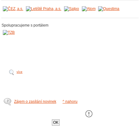
Spolupracujeme s portálem
více
Zájem o zasílání novinek
^ nahoru
Tento web používá k poskytování služeb,
personalizaci a analýze návštÄ›vnosti soubory
cookie
.
OK