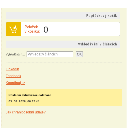
Poptávkový košík
Položek
0
v košíku:
Vyhledávání v článcích
OK
Vyhledávání...
LinkedIn
Facebook
Koordinuj.cz
Poslední aktualizace databáze
03. 08. 2026, 06:32:44
Jak chránit osobní údaje?