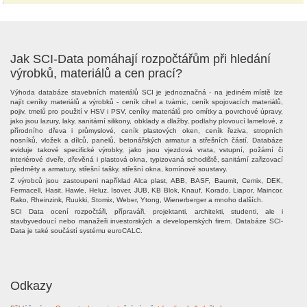
Jak SCI-Data pomáhají rozpočtářům při hledání
výrobků, materiálů a cen prací?
Výhoda databáze stavebních materiálů SCI je jednoznačná - na jediném místě lze
najít ceníky materiálů a výrobků - ceník cihel a tvárnic, ceník spojovacích materiálů,
pojiv, tmelů pro použití v HSV i PSV, ceníky materiálů pro omítky a povrchové úpravy,
jako jsou lazury, laky, sanitární silikony, obklady a dlažby, podlahy plovoucí lamelové, z
přírodního dřeva i průmyslové, ceník plastových oken, ceník řeziva, stropních
nosníků, vložek a dílců, panelů, betonářských armatur a střešních částí. Databáze
eviduje takové specifické výrobky, jako jsou vjezdová vrata, vstupní, požární či
interiérové dveře, dřevěná i plastová okna, typizovaná schodiště, sanitární zařizovací
předměty a armatury, střešní tašky, střešní okna, komínové soustavy.
Z výrobců jsou zastoupeni například Alca plast, ABB, BASF, Baumit, Cemix, DEK,
Fermacell, Hasit, Hawle, Heluz, Isover, JUB, KB Blok, Knauf, Korado, Liapor, Maincor,
Rako, Rheinzink, Ruukki, Stomix, Weber, Ytong, Wienerberger a mnoho dalších.
SCI Data ocení rozpočtáři, přípraváři, projektanti, architekti, studenti, ale i
stavbyvedoucí nebo manažeři investorských a developerských firem. Databáze SCI-
Data je také součástí systému euroCALC.
Odkazy