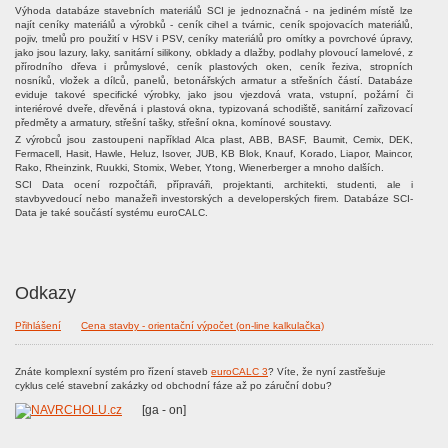
Výhoda databáze stavebních materiálů SCI je jednoznačná - na jediném místě lze
najít ceníky materiálů a výrobků - ceník cihel a tvárnic, ceník spojovacích materiálů,
pojiv, tmelů pro použití v HSV i PSV, ceníky materiálů pro omítky a povrchové úpravy,
jako jsou lazury, laky, sanitární silikony, obklady a dlažby, podlahy plovoucí lamelové, z
přírodního dřeva i průmyslové, ceník plastových oken, ceník řeziva, stropních
nosníků, vložek a dílců, panelů, betonářských armatur a střešních částí. Databáze
eviduje takové specifické výrobky, jako jsou vjezdová vrata, vstupní, požární či
interiérové dveře, dřevěná i plastová okna, typizovaná schodiště, sanitární zařizovací
předměty a armatury, střešní tašky, střešní okna, komínové soustavy.
Z výrobců jsou zastoupeni například Alca plast, ABB, BASF, Baumit, Cemix, DEK,
Fermacell, Hasit, Hawle, Heluz, Isover, JUB, KB Blok, Knauf, Korado, Liapor, Maincor,
Rako, Rheinzink, Ruukki, Stomix, Weber, Ytong, Wienerberger a mnoho dalších.
SCI Data ocení rozpočtáři, přípraváři, projektanti, architekti, studenti, ale i
stavbyvedoucí nebo manažeři investorských a developerských firem. Databáze SCI-
Data je také součástí systému euroCALC.
Odkazy
Přihlášení
Cena stavby - orientační výpočet (on-line kalkulačka)
Znáte komplexní systém pro řízení staveb
euroCALC 3
? Víte, že nyní zastřešuje
cyklus celé stavební zakázky od obchodní fáze až po záruční dobu?
[ga - on]