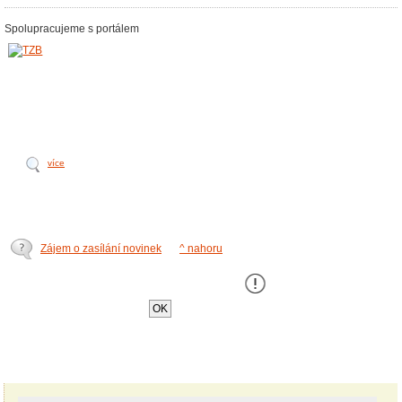
Spolupracujeme s portálem
více
Zájem o zasílání novinek
^ nahoru
Tento web používá k poskytování služeb,
personalizaci a analýze návštÄ›vnosti soubory
cookie
.
OK