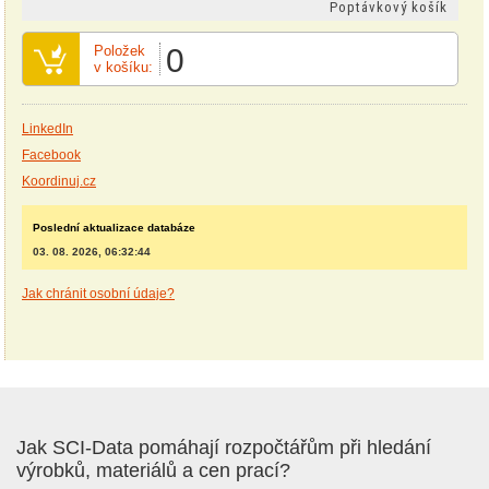
Poptávkový košík
Položek
0
v košíku:
LinkedIn
Facebook
Koordinuj.cz
Poslední aktualizace databáze
03. 08. 2026, 06:32:44
Jak chránit osobní údaje?
Jak SCI-Data pomáhají rozpočtářům při hledání
výrobků, materiálů a cen prací?