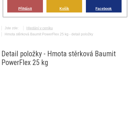
Přihlásit
Košík
Facebook
Jste zde:
Hledání v ceníku
Hmota stěrková Baumit PowerFlex 25 kg - detail položky
Detail položky - Hmota stěrková Baumit
PowerFlex 25 kg